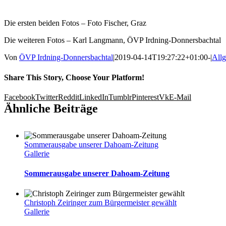
Die ersten beiden Fotos – Foto Fischer, Graz
Die weiteren Fotos – Karl Langmann, ÖVP Irdning-Donnersbachtal
Von
ÖVP Irdning-Donnersbachtal
|
2019-04-14T19:27:22+01:00
-
|
All
Share This Story, Choose Your Platform!
Facebook
Twitter
Reddit
LinkedIn
Tumblr
Pinterest
Vk
E-Mail
Ähnliche Beiträge
Sommerausgabe unserer Dahoam-Zeitung
Gallerie
Sommerausgabe unserer Dahoam-Zeitung
Christoph Zeiringer zum Bürgermeister gewählt
Gallerie