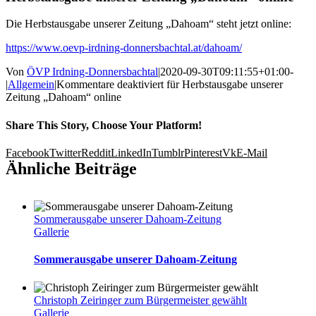
Die Herbstausgabe unserer Zeitung „Dahoam“ steht jetzt online:
https://www.oevp-irdning-donnersbachtal.at/dahoam/
Von
ÖVP Irdning-Donnersbachtal
|
2020-09-30T09:11:55+01:00
-
|
Allgemein
|
Kommentare deaktiviert
für Herbstausgabe unserer
Zeitung „Dahoam“ online
Share This Story, Choose Your Platform!
Facebook
Twitter
Reddit
LinkedIn
Tumblr
Pinterest
Vk
E-Mail
Ähnliche Beiträge
Sommerausgabe unserer Dahoam-Zeitung
Gallerie
Sommerausgabe unserer Dahoam-Zeitung
Christoph Zeiringer zum Bürgermeister gewählt
Gallerie