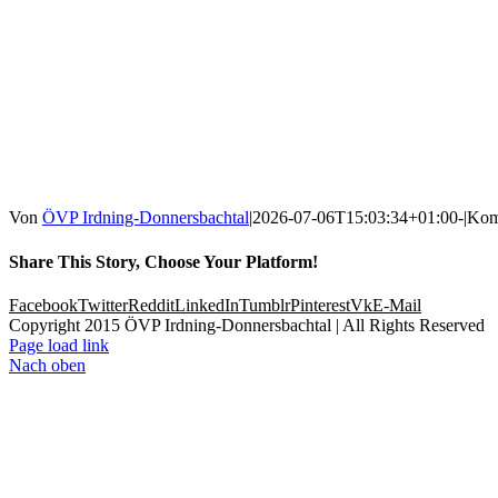
Von
ÖVP Irdning-Donnersbachtal
|
2026-07-06T15:03:34+01:00
-
|
Komm
Share This Story, Choose Your Platform!
Facebook
Twitter
Reddit
LinkedIn
Tumblr
Pinterest
Vk
E-Mail
Copyright 2015 ÖVP Irdning-Donnersbachtal | All
Page load link
Nach oben